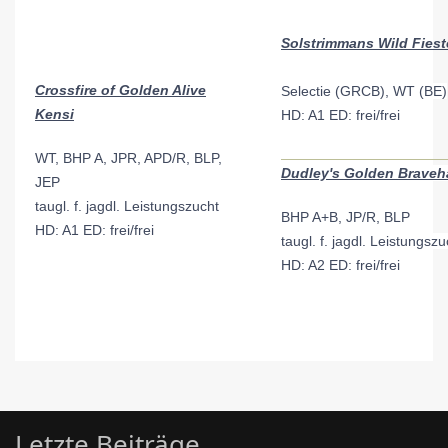
Solstrimmans Wild Fiest
Crossfire of Golden Alive
Selectie (GRCB), WT (BE)
Kensi
HD: A1 ED: frei/frei
WT, BHP A, JPR, APD/R, BLP,
Dudley's Golden Braveha
JEP
taugl. f. jagdl. Leistungszucht
BHP A+B, JP/R, BLP
HD: A1 ED: frei/frei
taugl. f. jagdl. Leistungszu
HD: A2 ED: frei/frei
Letzte Beiträge