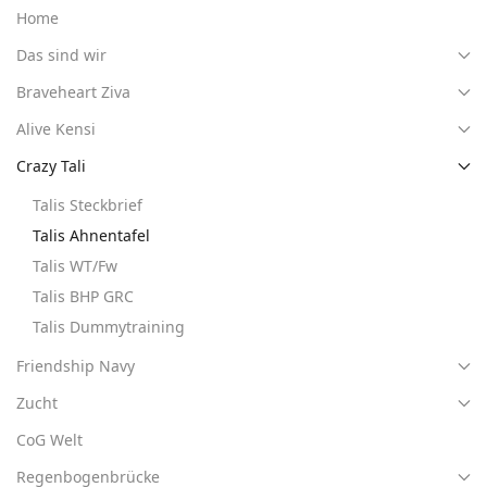
Home
Das sind wir
Braveheart Ziva
Alive Kensi
Crazy Tali
Talis Steckbrief
Talis Ahnentafel
Talis WT/Fw
Talis BHP GRC
Talis Dummytraining
Friendship Navy
Zucht
CoG Welt
Regenbogenbrücke