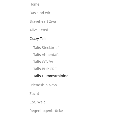
Home
Das sind wir
Braveheart Ziva
Alive Kensi
Crazy Tali
Talis Steckbrief
Talis Ahnentafel
Talis WT/Fw
Talis BHP GRC
Talis Dummytraining
Friendship Navy
Zucht
CoG Welt
Regenbogenbrücke