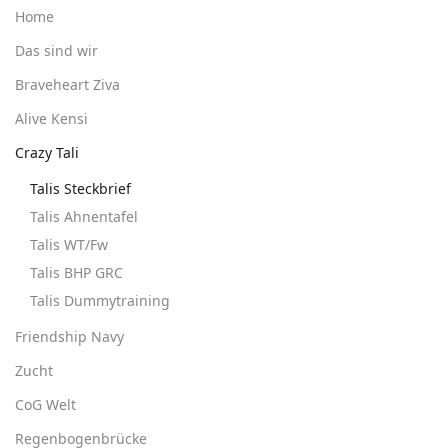
Home
Das sind wir
Braveheart Ziva
Alive Kensi
Crazy Tali
Talis Steckbrief
Talis Ahnentafel
Talis WT/Fw
Talis BHP GRC
Talis Dummytraining
Friendship Navy
Zucht
CoG Welt
Regenbogenbrücke