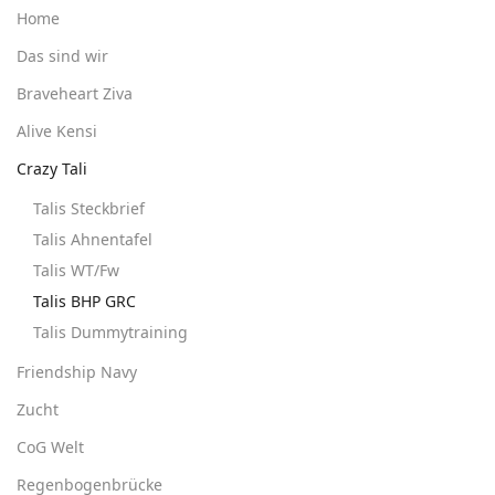
Home
Das sind wir
Braveheart Ziva
Alive Kensi
Crazy Tali
Talis Steckbrief
Talis Ahnentafel
Talis WT/Fw
Talis BHP GRC
Talis Dummytraining
Friendship Navy
Zucht
CoG Welt
Regenbogenbrücke